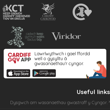
Lawrlwythwch i gael ffordd
well o gysylltu â
gwasanaethau’r cyngor.
Useful links
Dysgwch am
wasanaethau gwastraff y Cyngor
.