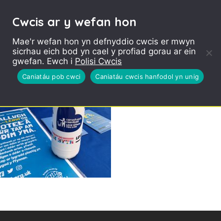
Cwcis ar y wefan hon
Mae'r wefan hon yn defnyddio cwcis er mwyn
sicrhau eich bod yn cael y profiad gorau ar ein
gwefan. Ewch i
Polisi Cwcis
Caniatáu pob cwci
Caniatáu cwcis hanfodol yn unig