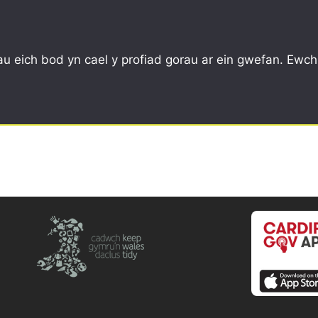
CYMUNED
YSGOLION
ARBED, AILDDEFNYDDIO
u eich bod yn cael y profiad gorau ar ein gwefan. Ewch