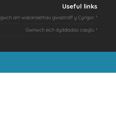
Useful links
sgwch am
wasanaethau gwastraff y Cyngor
.
Gwiriwch eich dyddiadau casglu
.