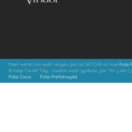
Mae’r wefan hon wedi’i diogelu gan reCAPTCHA ac mae
Polisi
© Keep Cardiff Tidy - Gwefan wedi'i gynllunio gan Tȋm y We 
Polisi Cwcis
Polisi Preifatrwydd