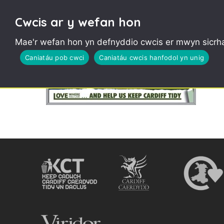
Cwcis ar y wefan hon
Mae'r wefan hon yn defnyddio cwcis er mwyn sicrha
Caniatáu pob cwci
Caniatáu cwcis hanfodol yn unig