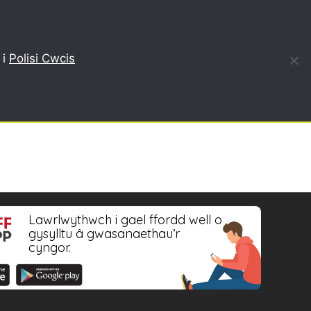
, AILGYLCHU
BLOG
AMDANON NI
ENGLISH
 i
Polisi Cwcis
Lawrlwythwch i gael ffordd well o
gysylltu â gwasanaethau’r
cyngor.