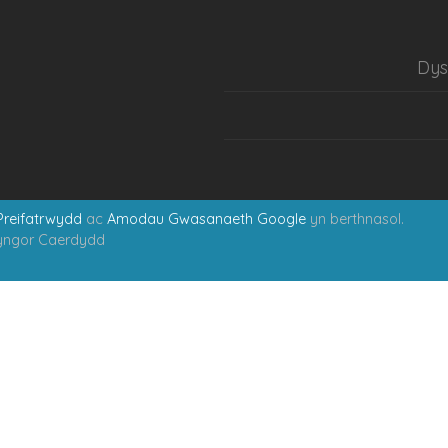
Dy
 Preifatrwydd
ac
Amodau Gwasanaeth Google
yn berthnasol.
Cyngor Caerdydd