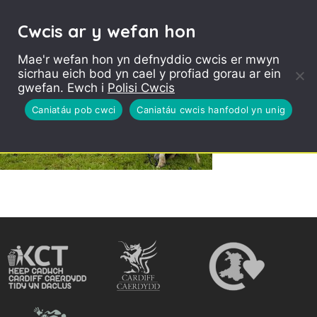
Cwcis ar y wefan hon
Mae'r wefan hon yn defnyddio cwcis er mwyn
sicrhau eich bod yn cael y profiad gorau ar ein
gwefan. Ewch i
Polisi Cwcis
Caniatáu pob cwci
Caniatáu cwcis hanfodol yn unig