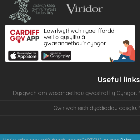
Lawrlwythwch i gael ffordd
well o gysylltu â
gwasanaethau’r cyngor.
Useful links
Dysgwch am
wasanaethau gwastraff y Cyngor
.
Gwiriwch eich dyddiadau casglu
.