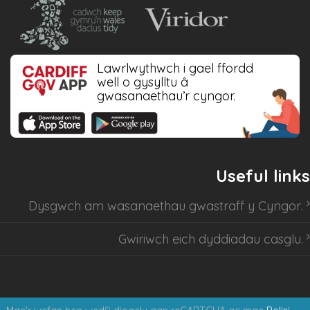
Lawrlwythwch i gael ffordd
well o gysylltu â
gwasanaethau’r cyngor.
Useful links
Dysgwch am
wasanaethau gwastraff y Cyngor
.
Gwiriwch eich dyddiadau casglu
.