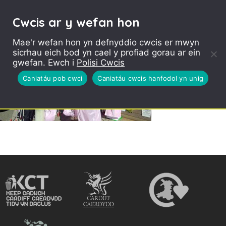
Cwcis ar y wefan hon
Mae'r wefan hon yn defnyddio cwcis er mwyn
sicrhau eich bod yn cael y profiad gorau ar ein
gwefan. Ewch i
Polisi Cwcis
Caniatáu pob cwci
Caniatáu cwcis hanfodol yn unig