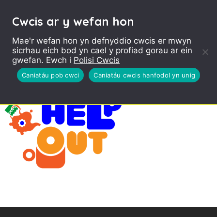
Cwcis ar y wefan hon
Mae'r wefan hon yn defnyddio cwcis er mwyn
sicrhau eich bod yn cael y profiad gorau ar ein
gwefan. Ewch i
Polisi Cwcis
Caniatáu pob cwci
Caniatáu cwcis hanfodol yn unig