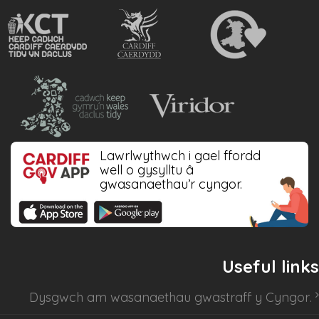
Lawrlwythwch i gael ffordd
well o gysylltu â
gwasanaethau’r cyngor.
Useful links
Dysgwch am
wasanaethau gwastraff y Cyngor
.