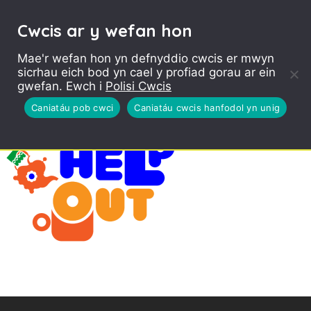
Cwcis ar y wefan hon
Mae'r wefan hon yn defnyddio cwcis er mwyn
sicrhau eich bod yn cael y profiad gorau ar ein
gwefan. Ewch i
Polisi Cwcis
Caniatáu pob cwci
Caniatáu cwcis hanfodol yn unig