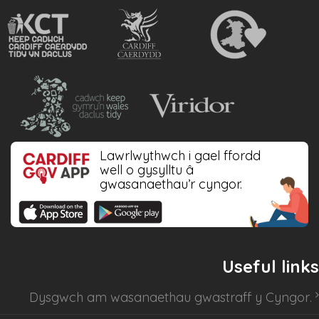
Lawrlwythwch i gael ffordd
well o gysylltu â
gwasanaethau’r cyngor.
Useful links
Dysgwch am
wasanaethau gwastraff y Cyngor
.