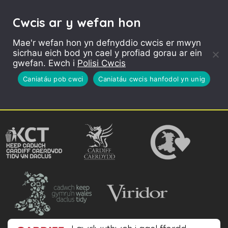
Cwcis ar y wefan hon
Mae'r wefan hon yn defnyddio cwcis er mwyn
sicrhau eich bod yn cael y profiad gorau ar ein
gwefan. Ewch i
Polisi Cwcis
Caniatáu pob cwci
Caniatáu cwcis hanfodol yn unig