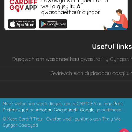
Lawrlwythwch i gael ffordd
well o gysylltu â
gwasanaethau’r cyngor.
Useful links
Dysgwch am
wasanaethau gwastraff y Cyngor
.
Gwiriwch eich dyddiadau casglu
.
Mae’r wefan hon wedi’i diogelu gan reCAPTCHA ac mae
Polisi
Preifatrwydd
ac
Amodau Gwasanaeth Google
yn berthnasol.
© Keep Cardiff Tidy - Gwefan wedi'i gynllunio gan Tȋm y We
Cyngor Caerdydd