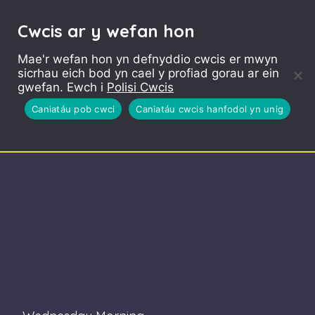
Cwcis ar y wefan hon
Mae'r wefan hon yn defnyddio cwcis er mwyn
sicrhau eich bod yn cael y profiad gorau ar ein
gwefan. Ewch i
Polisi Cwcis
Caniatáu pob cwci
Caniatáu cwcis hanfodol yn unig