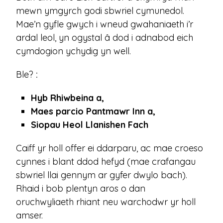
mewn ymgyrch godi sbwriel cymunedol.
Mae’n gyfle gwych i wneud gwahaniaeth i’r
ardal leol, yn ogystal â dod i adnabod eich
cymdogion ychydig yn well.
Ble?
:
Hyb Rhiwbeina a,
Maes parcio Pantmawr Inn a,
Siopau Heol Llanishen Fach
Caiff yr holl offer ei ddarparu, ac mae croeso
cynnes i blant ddod hefyd (mae crafangau
sbwriel llai gennym ar gyfer dwylo bach).
Rhaid i bob plentyn aros o dan
oruchwyliaeth rhiant neu warchodwr yr holl
amser.