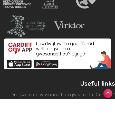
Lawrlwythwch i gael ffordd
well o gysylltu â
gwasanaethau’r cyngor.
Useful links
Dysgwch am
wasanaethau gwastraff y Cyngor
.
Gwiriwch eich dyddiadau casglu
.