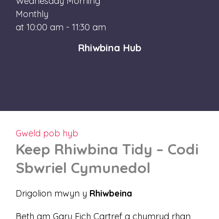
Wednesday Morning
Monthly
at 10:00 am - 11:30 am
Rhiwbina Hub
Gweld pob hyb
Keep Rhiwbina Tidy – Codi
Sbwriel Cymunedol
Drigolion mwyn y
Rhiwbeina
Beth am Garu Eich Cartref a chymryd rhan