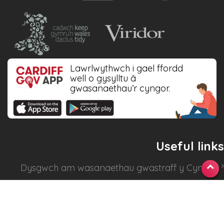
Lawrlwythwch i gael ffordd
well o gysylltu â
gwasanaethau’r cyngor.
Useful links
Dysgwch am
wasanaethau gwastraff y Cyngor
.
Gwiriwch eich dyddiadau casglu
.