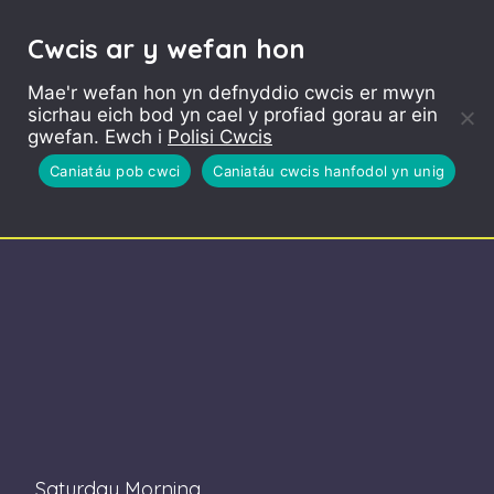
Cwcis ar y wefan hon
Mae'r wefan hon yn defnyddio cwcis er mwyn
sicrhau eich bod yn cael y profiad gorau ar ein
gwefan. Ewch i
Polisi Cwcis
Caniatáu pob cwci
Caniatáu cwcis hanfodol yn unig
Saturday Morning