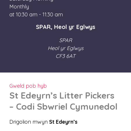
Monthly
at 10:30 am - 11:30 am
SPAR, Heol yr Eglwys
SPAR
Heol yr Eglwys
CF3 6AT
Gweld pob hyb
St Edeyrn’s Litter Pickers
– Codi Sbwriel Cymunedol
Drigolion mwyn
St Edeyrn’s