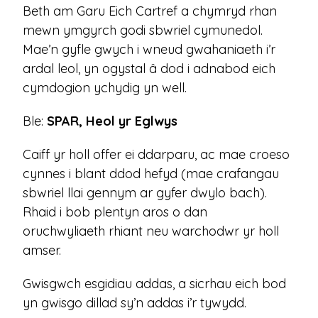
Beth am Garu Eich Cartref a chymryd rhan
mewn ymgyrch godi sbwriel cymunedol.
Mae’n gyfle gwych i wneud gwahaniaeth i’r
ardal leol, yn ogystal â dod i adnabod eich
cymdogion ychydig yn well.
Ble:
SPAR, Heol yr Eglwys
Caiff yr holl offer ei ddarparu, ac mae croeso
cynnes i blant ddod hefyd (mae crafangau
sbwriel llai gennym ar gyfer dwylo bach).
Rhaid i bob plentyn aros o dan
oruchwyliaeth rhiant neu warchodwr yr holl
amser.
Gwisgwch esgidiau addas, a sicrhau eich bod
yn gwisgo dillad sy’n addas i’r tywydd.