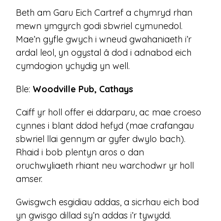
Beth am Garu Eich Cartref a chymryd rhan
mewn ymgyrch godi sbwriel cymunedol.
Mae’n gyfle gwych i wneud gwahaniaeth i’r
ardal leol, yn ogystal â dod i adnabod eich
cymdogion ychydig yn well.
Ble:
Woodville Pub, Cathays
Caiff yr holl offer ei ddarparu, ac mae croeso
cynnes i blant ddod hefyd (mae crafangau
sbwriel llai gennym ar gyfer dwylo bach).
Rhaid i bob plentyn aros o dan
oruchwyliaeth rhiant neu warchodwr yr holl
amser.
Gwisgwch esgidiau addas, a sicrhau eich bod
yn gwisgo dillad sy’n addas i’r tywydd.