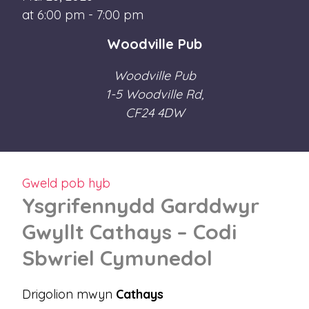
at 6:00 pm - 7:00 pm
Woodville Pub
Woodville Pub
1-5 Woodville Rd,
CF24 4DW
Gweld pob hyb
Ysgrifennydd Garddwyr
Gwyllt Cathays – Codi
Sbwriel Cymunedol
Drigolion mwyn
Cathays