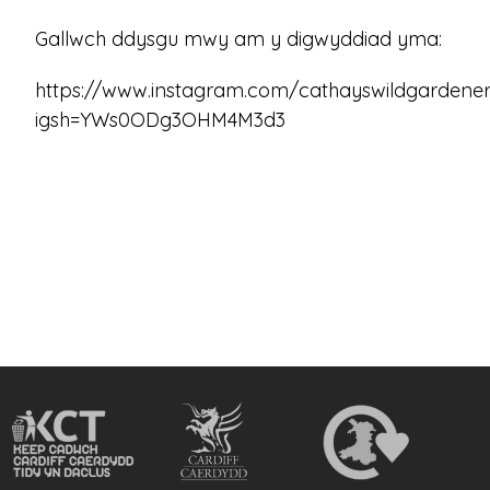
Gallwch ddysgu mwy am y digwyddiad yma:
https://www.instagram.com/cathayswildgardener
igsh=YWs0ODg3OHM4M3d3