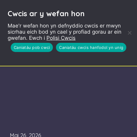
Cwcis ar y wefan hon
Mae'r wefan hon yn defnyddio cwcis er mwyn
sicrhau eich bod yn cael y profiad gorau ar ein
gwefan. Ewch i
Polisi Cwcis
Caniatáu pob cwci
Caniatáu cwcis hanfodol yn unig
Mai 26, 2026