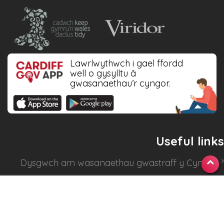
Lawrlwythwch i gael ffordd
well o gysylltu â
gwasanaethau’r cyngor.
Useful links
Dysgwch am
wasanaethau gwastraff y Cyngor
.
Gwiriwch eich dyddiadau casglu
.