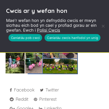
Cwcis ar y wefan hon
Mae'r wefan hon yn defnyddio cwcis er mwyn
sicrhau eich bod yn cael y profiad gorau ar ein
Collage 2021
gwefan. Ewch i
Polisi Cwcis
Caniatáu pob cwci
Caniatáu cwcis hanfodol yn unig
Facebook
Twitter
Reddit
Pinterest
Google+
LinkedIn