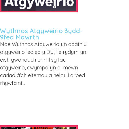
Wythnos Atgyweirio 3ydd-
9fed Mawrth
Mae Wythnos Atgyweirio yn ddathlu
atgyweirio ledled y DU, lle rydym yn
eich gwahodd i ennill sgiliau
atgyweirio, cwympo yn ôl mewn
cariad â'ch eitemau a helpu i arbed
rhywfaint...