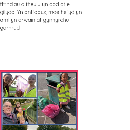
ffrindiau a theulu yn dod at ei
gilydd. Yn anffodus, mae hefyd yn
aml yn arwain at gynhyrchu
gormod...