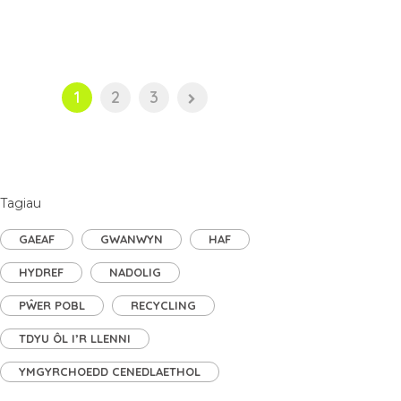
1
2
3
Tagiau
GAEAF
GWANWYN
HAF
HYDREF
NADOLIG
PŴER POBL
RECYCLING
TDYU ÔL I’R LLENNI
YMGYRCHOEDD CENEDLAETHOL