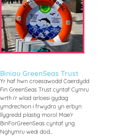
Biniau GreenSeas Trust
Yr haf hwn croesawodd Caerdydd
Fin GreenSeas Trust cyntaf Cymru
wrth i’r wlad arloesi gydag
ymdrechion i frwydro yn erbyn
llygredd plastig morol Mae’r
BinForGreenSeas cyntaf yng
Nghymru wedi dod...