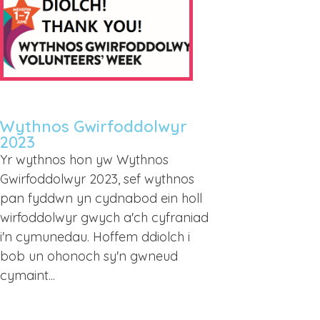
Wythnos Gwirfoddolwyr
2023
Yr wythnos hon yw Wythnos
Gwirfoddolwyr 2023, sef wythnos
pan fyddwn yn cydnabod ein holl
wirfoddolwyr gwych a'ch cyfraniad
i'n cymunedau. Hoffem ddiolch i
bob un ohonoch sy'n gwneud
cymaint...