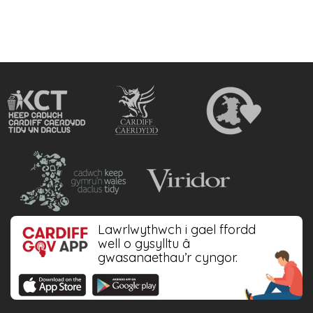
Lawrlwythwch i gael ffordd
well o gysylltu â
gwasanaethau’r cyngor.