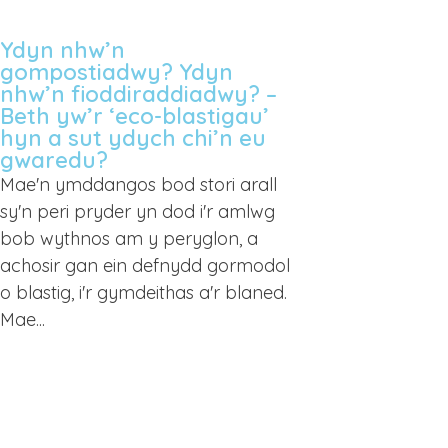
Ydyn nhw’n
gompostiadwy? Ydyn
nhw’n fioddiraddiadwy? –
Beth yw’r ‘eco-blastigau’
hyn a sut ydych chi’n eu
gwaredu?
Mae'n ymddangos bod stori arall
sy'n peri pryder yn dod i'r amlwg
bob wythnos am y peryglon, a
achosir gan ein defnydd gormodol
o blastig, i'r gymdeithas a'r blaned.
Mae...