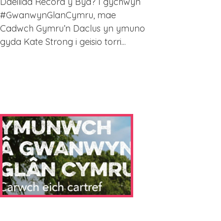
Ddeiliad Record y Byd? I gychwyn
#GwanwynGlanCymru, mae
Cadwch Gymru’n Daclus yn ymuno
gyda Kate Strong i geisio torri...