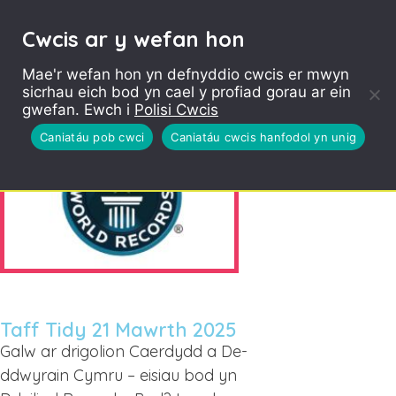
Cwcis ar y wefan hon
Mae'r wefan hon yn defnyddio cwcis er mwyn
sicrhau eich bod yn cael y profiad gorau ar ein
gwefan. Ewch i
Polisi Cwcis
Caniatáu pob cwci
Caniatáu cwcis hanfodol yn unig
Taff Tidy 21 Mawrth 2025
Galw ar drigolion Caerdydd a De-
ddwyrain Cymru – eisiau bod yn