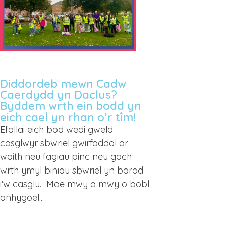
Diddordeb mewn Cadw
Caerdydd yn Daclus?
Byddem wrth ein bodd yn
eich cael yn rhan o’r tîm!
Efallai eich bod wedi gweld
casglwyr sbwriel gwirfoddol ar
waith neu fagiau pinc neu goch
wrth ymyl biniau sbwriel yn barod
i'w casglu. Mae mwy a mwy o bobl
anhygoel...