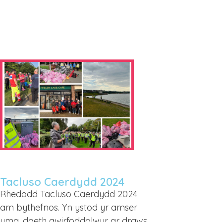
Tacluso Caerdydd 2024
Rhedodd Tacluso Caerdydd 2024
am bythefnos. Yn ystod yr amser
yma, daeth gwirfoddolwyr ar draws