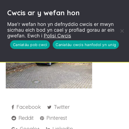
Cwcis ar y wefan hon
Mae'r wefan hon yn defnyddio cwcis er mwyn
sicrhau eich bod yn cael y profiad gorau ar ein
Car park – before
gwefan. Ewch i
Polisi Cwcis
Caniatáu pob cwci
Caniatáu cwcis hanfodol yn unig
Facebook
Twitter
Reddit
Pinterest
Google+
LinkedIn