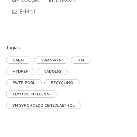
E-Mail
Tagiau
GAEAF
GWANWYN
HAF
HYDREF
NADOLIG
PŴER POBL
RECYCLING
TDYU ÔL I’R LLENNI
YMGYRCHOEDD CENEDLAETHOL