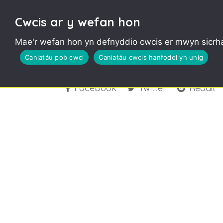
Cwcis ar y wefan hon
Mae'r wefan hon yn defnyddio cwcis er mwyn sicrha
Caerau and Ely Pickers
Caniatáu pob cwci
Caniatáu cwcis hanfodol yn unig
Facebook
Twitter
Reddit