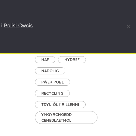
DDEFNYDDIO, AILGYLCHU
BLOG
AMDANON NI
 i
Polisi Cwcis
Tagiau
GAEAF
GWANWYN
HAF
HYDREF
NADOLIG
PŴER POBL
RECYCLING
TDYU ÔL I’R LLENNI
YMGYRCHOEDD
CENEDLAETHOL