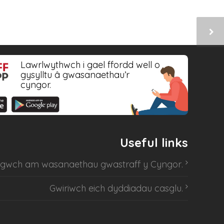
Lawrlwythwch i gael ffordd well o
gysylltu â gwasanaethau’r
cyngor.
Useful links
sgwch am
wasanaethau gwastraff y Cyngor
.
Gwiriwch eich dyddiadau casglu
.