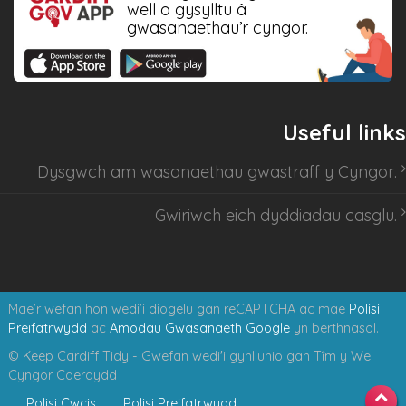
well o gysylltu â
gwasanaethau’r cyngor.
Useful links
Dysgwch am
wasanaethau gwastraff y Cyngor
.
Gwiriwch eich dyddiadau casglu
.
Mae’r wefan hon wedi’i diogelu gan reCAPTCHA ac mae
Polisi
Preifatrwydd
ac
Amodau Gwasanaeth Google
yn berthnasol.
© Keep Cardiff Tidy - Gwefan wedi'i gynllunio gan Tȋm y We
Cyngor Caerdydd
Polisi Cwcis
Polisi Preifatrwydd