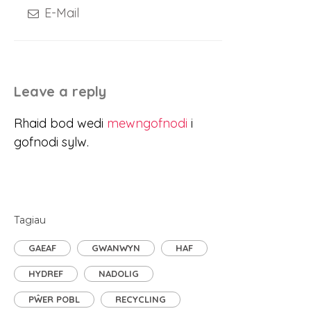
E-Mail
Leave a reply
Rhaid bod wedi
mewngofnodi
i
gofnodi sylw.
Tagiau
GAEAF
GWANWYN
HAF
HYDREF
NADOLIG
PŴER POBL
RECYCLING