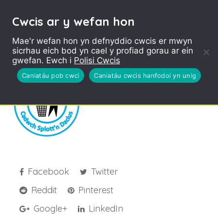
Cwcis ar y wefan hon
Mae'r wefan hon yn defnyddio cwcis er mwyn
sicrhau eich bod yn cael y profiad gorau ar ein
community_kst_logo
gwefan. Ewch i
Polisi Cwcis
Caniatáu pob cwci
Caniatáu cwcis hanfodol yn unig
Facebook
Twitter
Reddit
Pinterest
Google+
LinkedIn