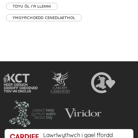
TDYU ÔL I’R LLENNI
YMGYRCHOEDD CENEDLAETHOL
Lawrlwythwch i gael ffordd