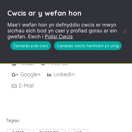
Cwcis ar y wefan hon
Mae'r wefan hon yn defnyddio cwcis er mwyn
sicrhau eich bod yn cael y profiad gorau ar ein
St Mellons Clean Up
gwefan. Ewch i
Polisi Cwcis
Caniatáu pob cwci
Caniatáu cwcis hanfodol yn unig
Facebook
Twitter
Reddit
Pinterest
Google+
LinkedIn
E-Mail
Tagiau