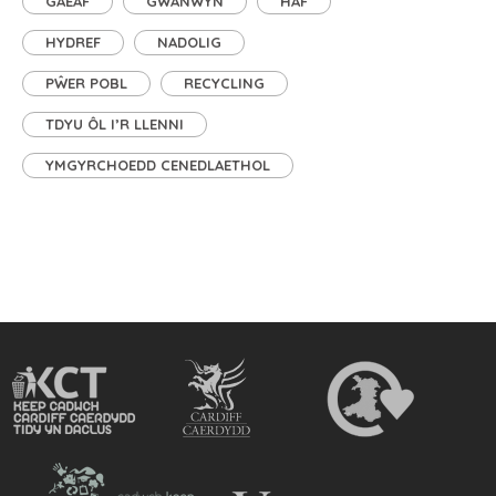
GAEAF
GWANWYN
HAF
HYDREF
NADOLIG
PŴER POBL
RECYCLING
TDYU ÔL I’R LLENNI
YMGYRCHOEDD CENEDLAETHOL