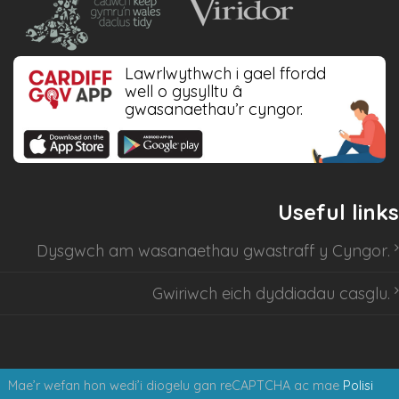
Lawrlwythwch i gael ffordd
well o gysylltu â
gwasanaethau’r cyngor.
Useful links
Dysgwch am
wasanaethau gwastraff y Cyngor
.
Gwiriwch eich dyddiadau casglu
.
Mae’r wefan hon wedi’i diogelu gan reCAPTCHA ac mae
Polisi