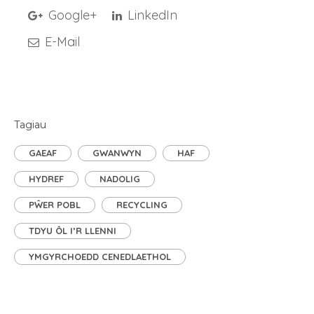
Google+
LinkedIn
E-Mail
Tagiau
GAEAF
GWANWYN
HAF
HYDREF
NADOLIG
PŴER POBL
RECYCLING
TDYU ÔL I’R LLENNI
YMGYRCHOEDD CENEDLAETHOL