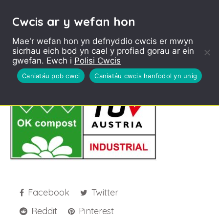
Cwcis ar y wefan hon
Mae'r wefan hon yn defnyddio cwcis er mwyn
sicrhau eich bod yn cael y profiad gorau ar ein
Industrially
gwefan. Ewch i
Polisi Cwcis
Compostable Logo 4
Caniatáu pob cwci
Caniatáu cwcis hanfodol yn unig
Facebook
Twitter
Reddit
Pinterest