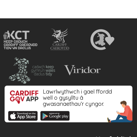
Lawrlwythwch i gael ffordd
well o gysylltu â
gwasanaethau’r cyngor.