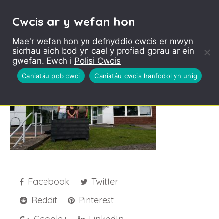
Cwcis ar y wefan hon
Mae'r wefan hon yn defnyddio cwcis er mwyn
sicrhau eich bod yn cael y profiad gorau ar ein
20170811_091030_001
gwefan. Ewch i
Polisi Cwcis
Caniatáu pob cwci
Caniatáu cwcis hanfodol yn unig
Facebook
Twitter
Reddit
Pinterest
Google+
LinkedIn