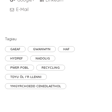
E-Mail
Tagiau
GAEAF
GWANWYN
HAF
HYDREF
NADOLIG
PŴER POBL
RECYCLING
TDYU ÔL I’R LLENNI
YMGYRCHOEDD CENEDLAETHOL