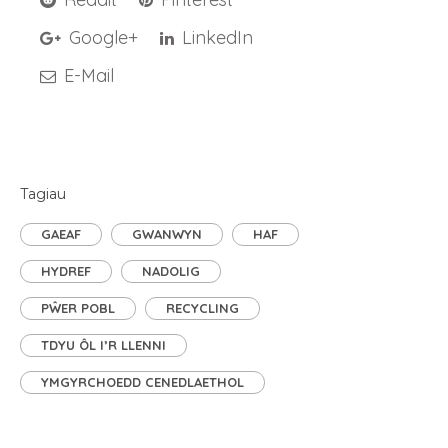
Google+
LinkedIn
E-Mail
Tagiau
GAEAF
GWANWYN
HAF
HYDREF
NADOLIG
PŴER POBL
RECYCLING
TDYU ÔL I’R LLENNI
YMGYRCHOEDD CENEDLAETHOL