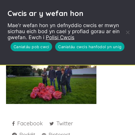
Cwcis ar y wefan hon
Mae'r wefan hon yn defnyddio cwcis er mwyn
sicrhau eich bod yn cael y profiad gorau ar ein
Master Gunner litter
gwefan. Ewch i
Polisi Cwcis
pick 20170809
Caniatáu pob cwci
Caniatáu cwcis hanfodol yn unig
Facebook
Twitter
Reddit
Pinterest