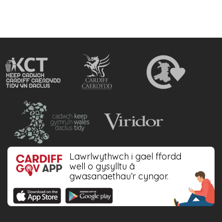
Lawrlwythwch i gael ffordd
well o gysylltu â
gwasanaethau’r cyngor.