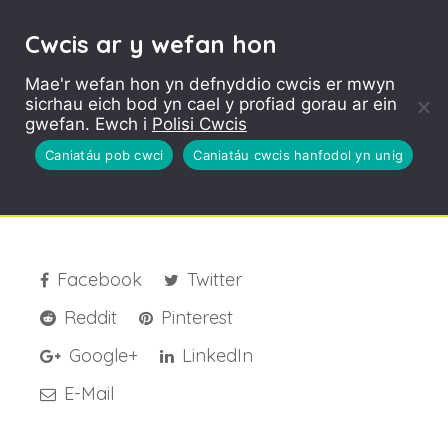
Cwcis ar y wefan hon
Mae'r wefan hon yn defnyddio cwcis er mwyn
sicrhau eich bod yn cael y profiad gorau ar ein
Love Your Parks
gwefan. Ewch i
Polisi Cwcis
Logo Eng
Caniatáu pob cwci
Caniatáu cwcis hanfodol yn unig
Facebook
Twitter
Reddit
Pinterest
Google+
LinkedIn
E-Mail