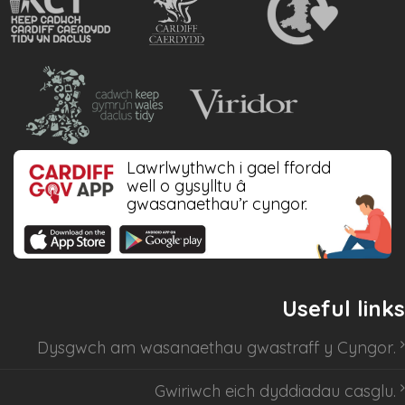
Lawrlwythwch i gael ffordd
well o gysylltu â
gwasanaethau’r cyngor.
Useful links
Dysgwch am
wasanaethau gwastraff y Cyngor
.
Gwiriwch eich dyddiadau casglu
.