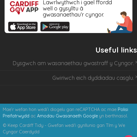
Lawrlwythwch i gael ffordd
well o gysylltu â
gwasanaethau’r cyngor.
Useful links
Dysgwch am
wasanaethau gwastraff y Cyngor
.
Gwiriwch eich dyddiadau casglu
.
Mae’r wefan hon wedi’i diogelu gan reCAPTCHA ac mae
Polisi
Preifatrwydd
ac
Amodau Gwasanaeth Google
yn berthnasol.
© Keep Cardiff Tidy - Gwefan wedi'i gynllunio gan Tȋm y We
Cyngor Caerdydd