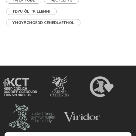
PŴER POBL
RECYCLING
TDYU ÔL I’R LLENNI
YMGYRCHOEDD CENEDLAETHOL