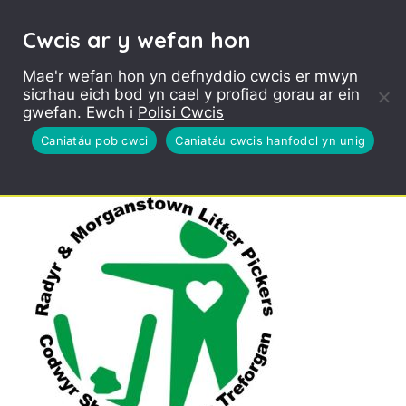
Cwcis ar y wefan hon
Mae'r wefan hon yn defnyddio cwcis er mwyn
sicrhau eich bod yn cael y profiad gorau ar ein
Radyr and
gwefan. Ewch i
Polisi Cwcis
Morganstown Litter
Caniatáu pob cwci
Caniatáu cwcis hanfodol yn unig
Pickers