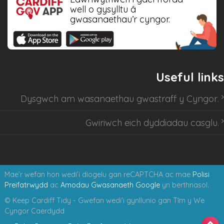
well o gysylltu â
gwasanaethau’r cyngor.
Useful links
Dysgwch am
wasanaethau gwastraff y Cyngor
.
Gwiriwch eich dyddiadau casglu
.
Mae’r wefan hon wedi’i diogelu gan reCAPTCHA ac mae
Polisi
Preifatrwydd
ac
Amodau Gwasanaeth Google
yn berthnasol.
© Keep Cardiff Tidy - Gwefan wedi'i gynllunio gan Tȋm y We
Cyngor Caerdydd