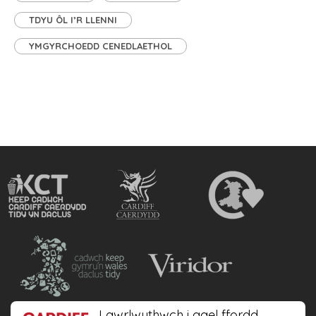
TDYU ÔL I’R LLENNI
YMGYRCHOEDD CENEDLAETHOL
Lawrlwythwch i gael ffordd