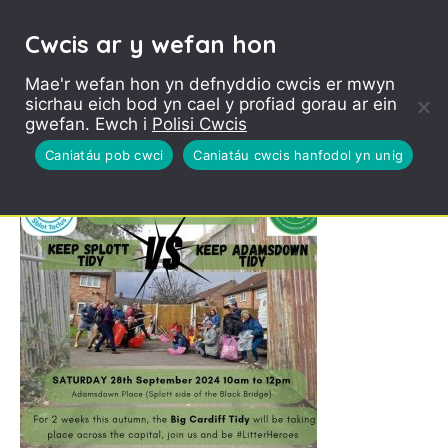
Cwcis ar y wefan hon
Mae'r wefan hon yn defnyddio cwcis er mwyn
sicrhau eich bod yn cael y profiad gorau ar ein
splott vs
gwefan. Ewch i
Polisi Cwcis
adamsdown
Caniatáu pob cwci
Caniatáu cwcis hanfodol yn unig