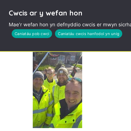
Cwcis ar y wefan hon
Mae'r wefan hon yn defnyddio cwcis er mwyn sicrha
viridor litterpick
Caniatáu pob cwci
Caniatáu cwcis hanfodol yn unig