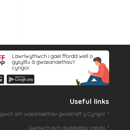
Lawrlwythwch i gael ffordd well o
gysylltu â gwasanaethau’r
cyngor.
Useful links
sgwch am
wasanaethau gwastraff y Cyngor
.
Gwiriwch eich dyddiadau casglu
.