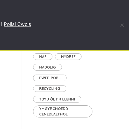
, AILGYLCHU
BLOG
AMDANON NI
ENGLISH
 i
Polisi Cwcis
Tagiau
GAEAF
GWANWYN
HAF
HYDREF
NADOLIG
PŴER POBL
RECYCLING
TDYU ÔL I’R LLENNI
YMGYRCHOEDD
CENEDLAETHOL