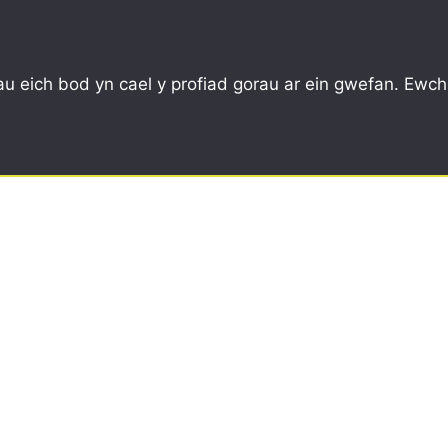
CYMUNED
YSGOLION
ARBED, AILDDEFNYDDIO
u eich bod yn cael y profiad gorau ar ein gwefan. Ewch