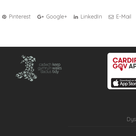
Pinterest
Google+
LinkedIn
E-Mail
Dy