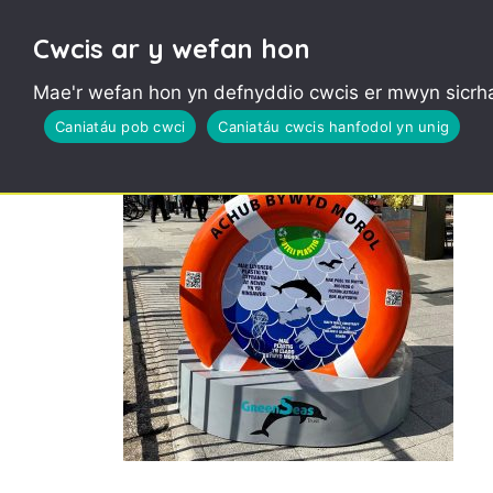
Cwcis ar y wefan hon
Mae'r wefan hon yn defnyddio cwcis er mwyn sicrha
BinForGreenSeas (Cym 
Caniatáu pob cwci
Caniatáu cwcis hanfodol yn unig