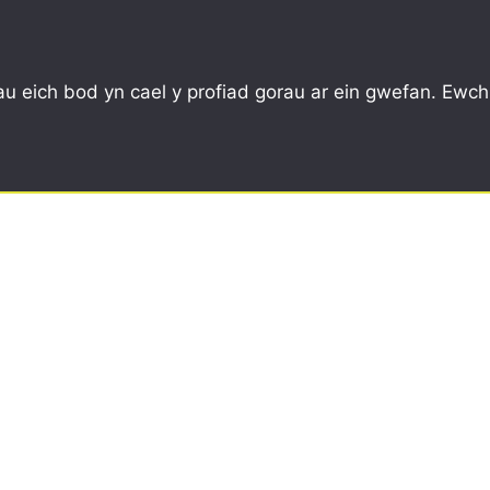
CYMUNED
YSGOLION
ARBED, AILDDEFNYDDIO
u eich bod yn cael y profiad gorau ar ein gwefan. Ewch
2) zoomed in