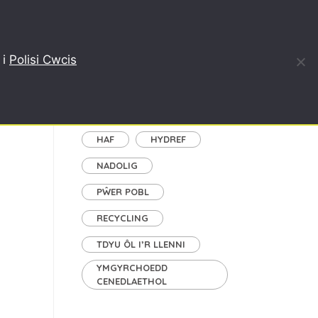
, AILGYLCHU
BLOG
AMDANON NI
ENGLISH
 i
Polisi Cwcis
Tagiau
GAEAF
GWANWYN
HAF
HYDREF
NADOLIG
PŴER POBL
RECYCLING
TDYU ÔL I’R LLENNI
YMGYRCHOEDD
CENEDLAETHOL