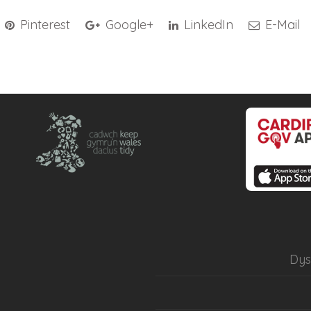
Pinterest
Google+
LinkedIn
E-Mail
Dy