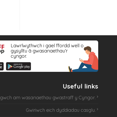
Lawrlwythwch i gael ffordd well o
gysylltu â gwasanaethau’r
cyngor.
Useful links
sgwch am
wasanaethau gwastraff y Cyngor
.
Gwiriwch eich dyddiadau casglu
.