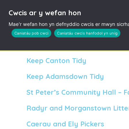
Cwcis ar y wefan hon
Mae'r wefan hon yn defnyddio cwcis er mwyn sicrha
Cathays Wild Gardeners
Caniatáu pob cwci
Caniatáu cwcis hanfodol yn unig
Pentwyn Litter Hitters
Keep Canton Tidy
Keep Adamsdown Tidy
St Peter’s Community Hall – F
Radyr and Morganstown Litter
Caerau and Ely Pickers