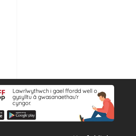
Lawrlwythwch i gael ffordd well o
gysylltu â gwasanaethau’r
cyngor.