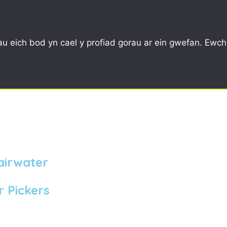
CYMUNED
YSGOLION
ARBED, AIL
u eich bod yn cael y profiad gorau ar ein gwefan. Ewch
airwater
 Pickers