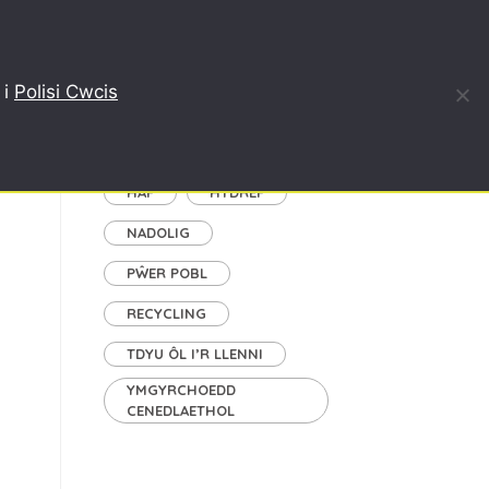
DDEFNYDDIO, AILGYLCHU
BLOG
AMDANON NI
 i
Polisi Cwcis
Tagiau
GAEAF
GWANWYN
HAF
HYDREF
NADOLIG
PŴER POBL
RECYCLING
TDYU ÔL I’R LLENNI
YMGYRCHOEDD
CENEDLAETHOL