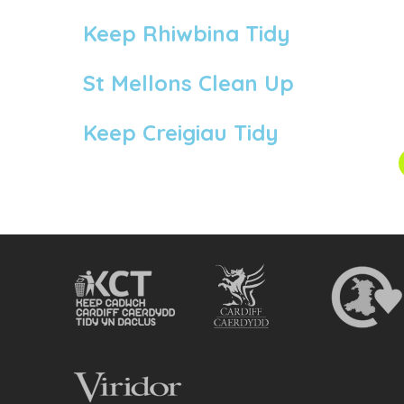
Keep Rhiwbina Tidy
St Mellons Clean Up
Keep Creigiau Tidy