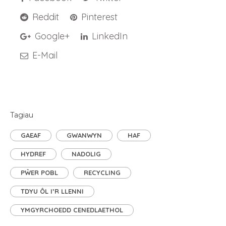
Reddit
Pinterest
Google+
LinkedIn
E-Mail
Tagiau
GAEAF
GWANWYN
HAF
HYDREF
NADOLIG
PŴER POBL
RECYCLING
TDYU ÔL I’R LLENNI
YMGYRCHOEDD CENEDLAETHOL