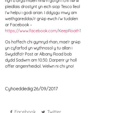
hyn o bryd maen nhw’n gofyn i chi fwrw
pleidlais drostynt yn eich siop Tesco lleol
i’w helpu i godi arian. I ddysgu mwy am
weithgareddau’r grŵp ewch i’w tudalen
ar Facebook –
https://www.facebook.com/KeepRoathTidy/
Os hoffech chi gymryd rhan, mae’r grŵp
yn cyfarfod yn wythnosol y tu allan i
Swyddfa’r Post ar Albany Road bob
dydd Sadwrn am 10:30. Darperir yr holl
offer angenrheidiol. Welwn ni chi yno!
Cyhoeddedig:
26/09/2017
Facebook
Twitter