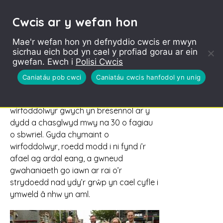
Cwcis ar y wefan hon
Mae'r wefan hon yn defnyddio cwcis er mwyn
sicrhau eich bod yn cael y profiad gorau ar ein
Cadw’r Rhath yn Daclus
gwefan. Ewch i
Polisi Cwcis
Y dydd Sadwrn diwethaf es i ar un o
Caniatáu pob cwci
Caniatáu cwcis hanfodol yn unig
ymgyrchoedd casglu sbwriel wythnosol
Cadw’r Rhath yn Daclus. Roedd 16 o
wirfoddolwyr gwych yn bresennol ar y
dydd a chasglwyd mwy na 30 o fagiau
o sbwriel. Gyda chymaint o
wirfoddolwyr, roedd modd i ni fynd i’r
afael ag ardal eang, a gwneud
gwahaniaeth go iawn ar rai o’r
strydoedd nad ydy’r grŵp yn cael cyfle i
ymweld â nhw yn aml.