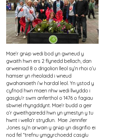
Mae’r grŵp wedi bod yn gwneud y
gwaith hwn ers 2 flynedd bellach, dan
arweiniad 8 o drigolion lleol sy’n rhoi o’u
hamser yn rheolaidd i wneud
gwahaniaeth i’w hardal leol. Yn ystod y
cyfnod hwn maen nhw wedi llwyddo i
gasglu’r swm anferthol o 1476 o fagiau
sbwriel rhyngddynt. Mae’r budd a geir
o’r gweithgaredd hwn yn ymestyn y tu
hwnt i wella’r strydlun. Mae Jennifer
Jones sy’n arwain y grŵp yn disgrifio ei
nod fel “trefnu ymgyrchoedd casglu