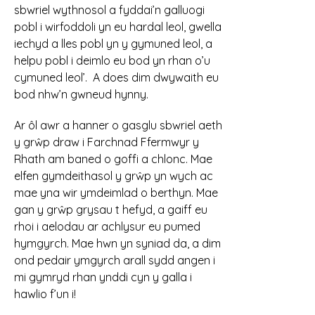
sbwriel wythnosol a fyddai’n galluogi
pobl i wirfoddoli yn eu hardal leol, gwella
iechyd a lles pobl yn y gymuned leol, a
helpu pobl i deimlo eu bod yn rhan o’u
cymuned leol’. A does dim dwywaith eu
bod nhw’n gwneud hynny.
Ar ôl awr a hanner o gasglu sbwriel aeth
y grŵp draw i Farchnad Ffermwyr y
Rhath am baned o goffi a chlonc. Mae
elfen gymdeithasol y grŵp yn wych ac
mae yna wir ymdeimlad o berthyn. Mae
gan y grŵp grysau t hefyd, a gaiff eu
rhoi i aelodau ar achlysur eu pumed
hymgyrch. Mae hwn yn syniad da, a dim
ond pedair ymgyrch arall sydd angen i
mi gymryd rhan ynddi cyn y galla i
hawlio f’un i!