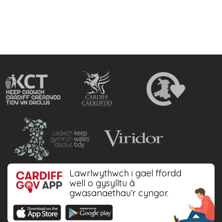
Lawrlwythwch i gael ffordd
well o gysylltu â
gwasanaethau’r cyngor.