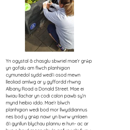
Yn ogystal â chasglu sbwriel mae’r grŵp
yn gofalu am flwch planhigion
cymunedol sydd wedi’i osod mewn
lleoliad amlwg ar y gyffordd rhwng
Albany Road a Donald Street. Mae ei
liwiau llachar yn codi calon pawb sy’n
mynd heibio iddo. Mae’r blwch
planhigion wedi bod mor llwyddiannus
nes bod y grŵp nawr yn bwrw ymlaen
â’i gynllun blychau plannu ei hun- ac ar